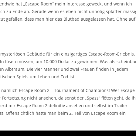
gendwie hat „Escape Room“ mein Interesse geweckt und wenn ich
ch zu Ende an. Gerade wenn es eben nicht unnötig splatter-mässi
gut gefallen, dass man hier das Blutbad ausgelassen hat. Ohne auf
mysteriösen Gebäude für ein einzigartiges Escape-Room-Erlebnis.
seln lösen müssen, um 10.000 Dollar zu gewinnen. Was als scheinba
nen Albtraum. Die vier Männer und zwei Frauen finden in jedem
istischen Spiels um Leben und Tod ist.
ng, nämlich Escape Room 2 – Tournament of Champions! Wer Escape
 Fortsetzung nicht ansehen, da sonst der „Spass“ flöten geht, da ih
werd mir Escape Room 2 definitiv ansehen und selbst im Trailer
t. Offensichtlich hatte man beim 2. Teil von Escape Room ein