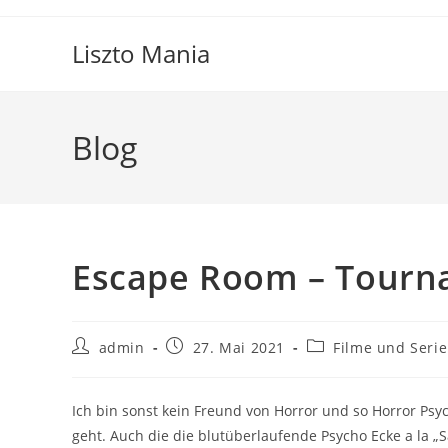
Zum
Inhalt
Liszto Mania
springen
Blog
Escape Room – Tourn
Beitrags-
Beitrag
Beitrags-
admin
27. Mai 2021
Filme und Seri
Autor:
veröffentlicht:
Kategorie:
Ich bin sonst kein Freund von Horror und so Horror Ps
geht. Auch die die blutüberlaufende Psycho Ecke a la „