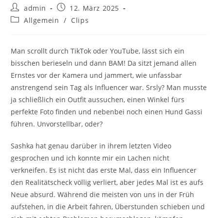
Beitrags-
Beitrag
admin
12. März 2025
Autor:
veröffentlicht:
Beitrags-
Allgemein
/
Clips
Kategorie:
Man scrollt durch TikTok oder YouTube, lässt sich ein
bisschen berieseln und dann BAM! Da sitzt jemand allen
Ernstes vor der Kamera und jammert, wie unfassbar
anstrengend sein Tag als Influencer war. Srsly? Man musste
ja schließlich ein Outfit aussuchen, einen Winkel fürs
perfekte Foto finden und nebenbei noch einen Hund Gassi
führen. Unvorstellbar, oder?
Sashka hat genau darüber in ihrem letzten Video
gesprochen und ich konnte mir ein Lachen nicht
verkneifen. Es ist nicht das erste Mal, dass ein Influencer
den Realitätscheck völlig verliert, aber jedes Mal ist es aufs
Neue absurd. Während die meisten von uns in der Früh
aufstehen, in die Arbeit fahren, Überstunden schieben und