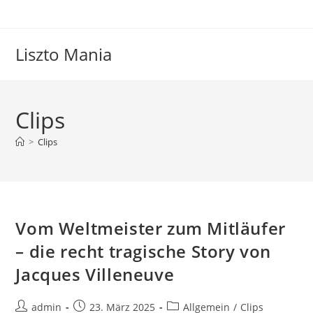
Zum
Inhalt
springen
Liszto Mania
Clips
>
Clips
Vom Weltmeister zum Mitläufer
– die recht tragische Story von
Jacques Villeneuve
Beitrags-
Beitrag
Beitrags-
admin
23. März 2025
Allgemein
/
Clips