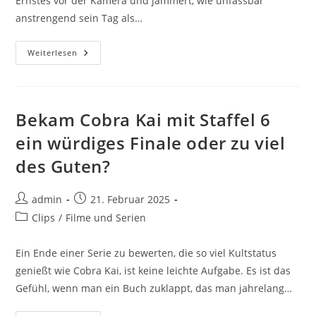
Ernstes vor der Kamera und jammert, wie unfassbar
anstrengend sein Tag als…
Vom
Weiterlesen
Echten
Leben
Weit
Entfernt
–
Der
Bekam Cobra Kai mit Staffel 6
Wirklich
Absurde
ein würdiges Finale oder zu viel
Alltag
Der
des Guten?
Influencer
Beitrags-
Beitrag
admin
21. Februar 2025
Autor:
veröffentlicht:
Beitrags-
Clips
/
Filme und Serien
Kategorie:
Ein Ende einer Serie zu bewerten, die so viel Kultstatus
genießt wie Cobra Kai, ist keine leichte Aufgabe. Es ist das
Gefühl, wenn man ein Buch zuklappt, das man jahrelang…