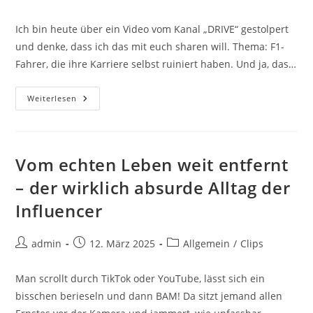
Autor:
veröffentlicht:
Kategorie:
Ich bin heute über ein Video vom Kanal „DRIVE“ gestolpert
und denke, dass ich das mit euch sharen will. Thema: F1-
Fahrer, die ihre Karriere selbst ruiniert haben. Und ja, das…
Vom
Weiterlesen
Weltmeister
Zum
Mitläufer
–
Die
Recht
Vom echten Leben weit entfernt
Tragische
Story
– der wirklich absurde Alltag der
Von
Jacques
Influencer
Villeneuve
Beitrags-
Beitrag
Beitrags-
admin
12. März 2025
Allgemein
/
Clips
Autor:
veröffentlicht:
Kategorie:
Man scrollt durch TikTok oder YouTube, lässt sich ein
bisschen berieseln und dann BAM! Da sitzt jemand allen