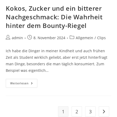
Kann
Beides
Kokos, Zucker und ein bitterer
Nicht
Mehr
Nachgeschmack: Die Wahrheit
Erwarten!
hinter dem Bounty-Riegel
Beitrags-
Beitrag
Beitrags-
admin
8. November 2024
Allgemein
/
Clips
Autor:
veröffentlicht:
Kategorie:
Ich habe die Dinger in meiner Kindheit und auch frühen
Zeit als Student wirklich geliebt, aber erst jetzt hinterfragt
man Dinge, besonders die man täglich konsumiert. Zum
Beispiel was eigentlich…
Kokos,
Weiterlesen
Zucker
Und
Ein
Bitterer
Nachgeschmack:
Die
Wahrheit
1
2
3
Zur näc
Hinter
Dem