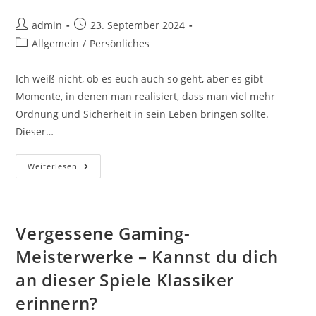
Beitrags-
Beitrag
admin
23. September 2024
Autor:
veröffentlicht:
Beitrags-
Allgemein
/
Persönliches
Kategorie:
Ich weiß nicht, ob es euch auch so geht, aber es gibt
Momente, in denen man realisiert, dass man viel mehr
Ordnung und Sicherheit in sein Leben bringen sollte.
Dieser…
Die
Weiterlesen
Suche
Nach
Dem
Idealen
Tresor:
Was
Vergessene Gaming-
Tun,
Wenn
Meisterwerke – Kannst du dich
Amazon
Ausverkauft
an dieser Spiele Klassiker
Ist?
erinnern?