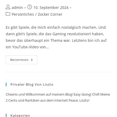
Beitrags-
Beitrag
admin
10. September 2024
Autor:
veröffentlicht:
Beitrags-
Persönliches
/
Zocker Corner
Kategorie:
Es gibt Spiele, die mich einfach nostalgisch machen. Und
dann gibt’s Spiele, die das Gaming revolutioniert haben,
bevor das überhaupt ein Thema war. Letztens bin ich auf
ein YouTube-Video von…
Vergessene
Weiterlesen
Gaming-
Meisterwerke
–
Kannst
Du
Dich
Privater Blog Von Liszto
An
Dieser
Spiele
Cheerio und Willkommen auf meinem Blog! Easy Going! Chill! Meine
Klassiker
Erinnern?
2 Cents und Raritäten aus dem Internet! Peace, Liszto!
Kategorien