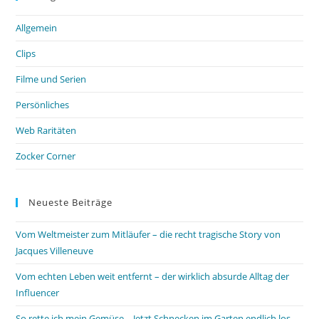
Allgemein
Clips
Filme und Serien
Persönliches
Web Raritäten
Zocker Corner
Neueste Beiträge
Vom Weltmeister zum Mitläufer – die recht tragische Story von
Jacques Villeneuve
Vom echten Leben weit entfernt – der wirklich absurde Alltag der
Influencer
So rette ich mein Gemüse – Jetzt Schnecken im Garten endlich los