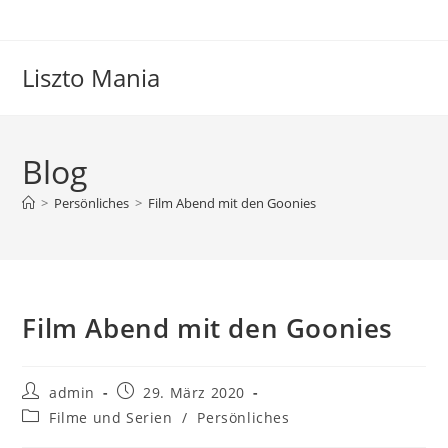
Zum
Inhalt
springen
Liszto Mania
Blog
>
Persönliches
>
Film Abend mit den Goonies
Film Abend mit den Goonies
Beitrags-
Beitrag
admin
29. März 2020
Autor:
veröffentlicht:
Beitrags-
Filme und Serien
/
Persönliches
Kategorie: