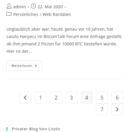
Beitrags-
Beitrag
admin
22. Mai 2020
Autor:
veröffentlicht:
Beitrags-
Persönliches
/
Web Raritäten
Kategorie:
Unglaublich aber war, heute, genau vor 10 Jahren, hat
Laszlo Hanyecz im BitcoinTalk Forum eine Anfrage gestellt,
ob ihm jemand 2 Pizzen für 10000 BTC bestellen würde.
Hier ist der…
Heute
Weiterlesen
Vor
10
Jahren
Kaufte
Jemand
Pizza
Für
1
2
3
4
5
6
Zur vorherigen Seite
10
Tausend
Bitcoin!
7
Zur näc
Privater Blog Von Liszto