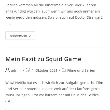
Endlich kommen all die Kinofilme die vor über 2 Jahren
angekündigt wurden, auch wenn wir uns noch immer ein
wenig gedulden müssen. So z.b. auch auf Doctor Strange 2
In…
Ausblick
Weiterlesen
Auf
Doctor
Strange
2
In
The
Mein Fazit zu Squid Game
Multiverse
Of
Madness
Beitrags-
Beitrag
Beitrags-
admin
4. Oktober 2021
Filme und Serien
Autor:
veröffentlicht:
Kategorie:
Wow! Netflix hat es sich wirklich zur Aufgabe gemacht, Film
und Serien Kontent aus aller Welt auf der Plattform gross
rauszubringen. Erst vor kurzem hat mit Haus des Geldes
(La…