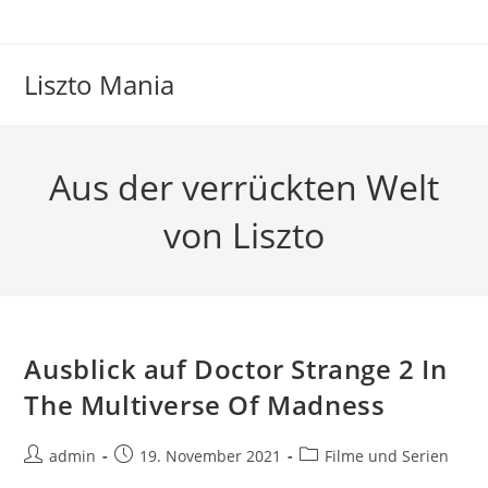
Zum
Inhalt
springen
Liszto Mania
Aus der verrückten Welt
von Liszto
Ausblick auf Doctor Strange 2 In
The Multiverse Of Madness
Beitrags-
Beitrag
Beitrags-
admin
19. November 2021
Filme und Serien
Autor:
veröffentlicht:
Kategorie: