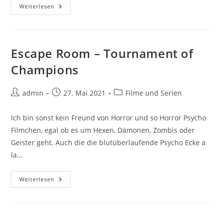
Mein
Weiterlesen
Fazit
Zu
Squid
Game
Escape Room – Tournament of
Champions
Beitrags-
Beitrag
Beitrags-
admin
27. Mai 2021
Filme und Serien
Autor:
veröffentlicht:
Kategorie:
Ich bin sonst kein Freund von Horror und so Horror Psycho
Filmchen, egal ob es um Hexen, Dämonen, Zombis oder
Geister geht. Auch die die blutüberlaufende Psycho Ecke a
la…
Escape
Weiterlesen
Room
–
Tournament
Of
Champions